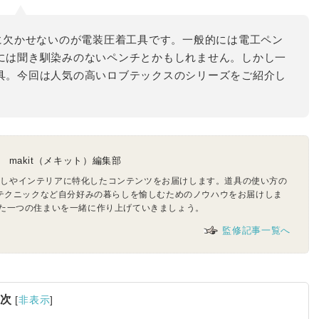
に欠かせないのが電装圧着工具です。一般的には電工ペン
には聞き馴染みのないペンチとかもしれません。しかし一
具。今回は人気の高いロブテックスのシリーズをご紹介し
Y) makit（メキット）編集部
て暮らしやインテリアに特化したコンテンツをお届けします。道具の使い方の
のテクニックなど自分好みの暮らしを愉しむためのノウハウをお届けしま
た一つの住まいを一緒に作り上げていきましょう。
監修記事一覧へ
次
[
非表示
]