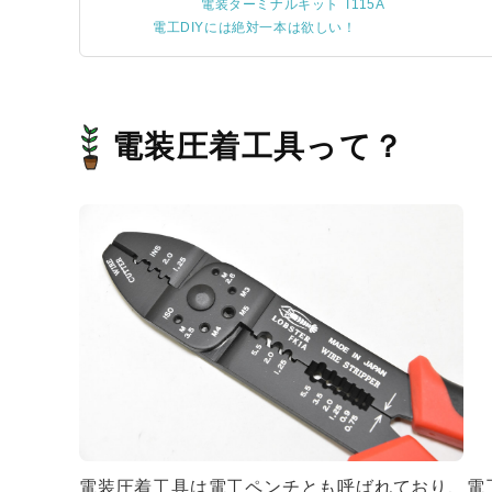
電装ターミナルキット T115A
電工DIYには絶対一本は欲しい！
電装圧着工具って？
電装圧着工具は電工ペンチとも呼ばれており、電