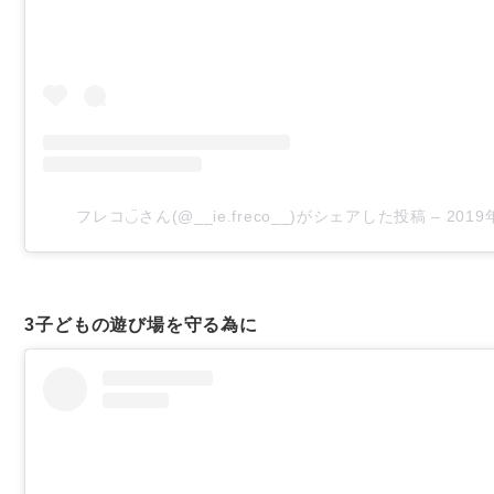
フレコ◡̈さん(@__ie.freco__)がシェアした投稿
–
201
3
子どもの遊び場を守る為に