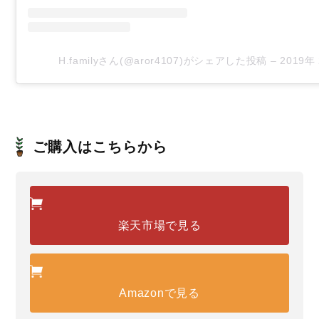
H.familyさん(@aror4107)がシェアした投稿
–
2019年
ご購入はこちらから
楽天市場で見る
Amazonで見る